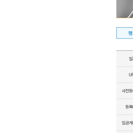
행
일
U
사전등
등록
입금계