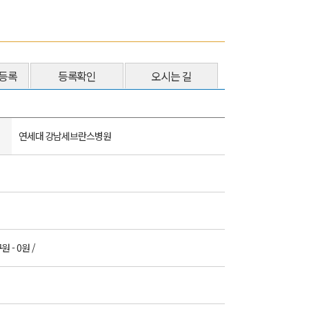
등록
등록확인
오시는 길
연세대 강남세브란스병원
원 - 0원 /