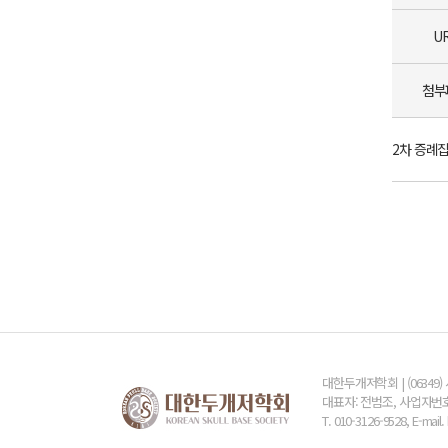
U
첨부
2차 증례
대한두개저학회 | (06349
대표자: 전범조, 사업자번호: 
T. 010-3126-9528, E-mai