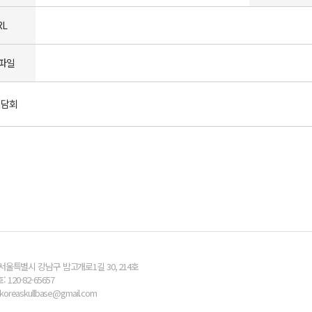
RL
파일
집담회
) 서울특별시 강남구 밤고개로1길 30, 214호
120-82-65657
l. koreaskullbase@gmail.com