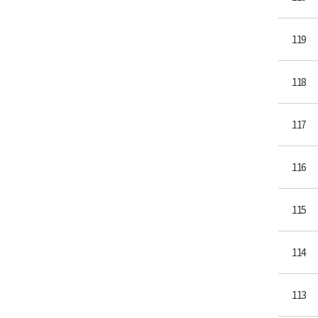
119
118
117
116
115
114
113