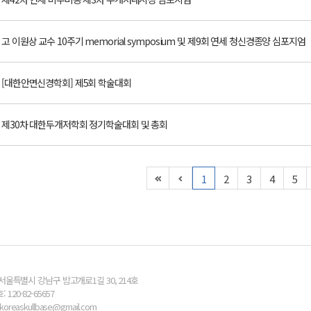
고 이원상 교수 10주기 memorial symposium 및 제9회 연세 청신경종양 심포지엄
[대한안면신경학회] 제5회 학술대회
제30차 대한두개저학회 정기학술대회 및 총회
1
2
3
4
5
) 서울특별시 강남구 밤고개로1길 30, 214호
120-82-65657
l. koreaskullbase@gmail.com