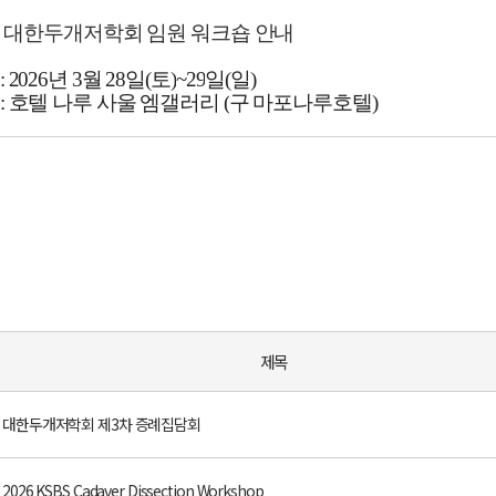
26 대한두개저학회 임원 워크숍 안내
: 2026년 3
월
28
일(토)
~29
일(일)
: 호텔 나루 사울 엠갤러리
(
구 마포나루호텔
)
제목
대한두개저학회 제3차 증례집담회
2026 KSBS Cadaver Dissection Workshop