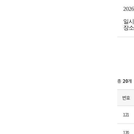
20
일시
장소
총
20
개
번호
121
120