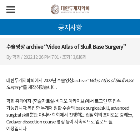
공지사항
수술영상 archive “Video Atlas of Skull Base Surgery”
By 학회 / 2022-12-26 PM 7:01 / 조회 : 3,818회
대한두개저학회에서 202
2
년 수술영상
archive “
V
ideo
A
tlas of
S
kull
B
ase
S
urgery
”
를 제작하였습니다
.
학회 홈페이지
(
학술자료실
-
비디오 아카이브
)
에서 로그인 후 접속
가능합니다
.
복잡한 두개저 질환 수술의
basic surgical skill, advanced
surgical skill
뿐만 아니라 학회에서 진행하는 집담회의 흥미로운 증례들
,
Cadaver dissection course
영상 등이 지속적으로 업로드 될
예정입니다
.